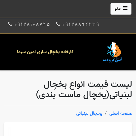
منو
09128108745
09128894239
کارخانه یخچال سازی امین سرما
لیست قیمت انواع یخچال
لبنیاتی(یخچال ماست بندی)
صفحه اصلی
یخچال لبنیاتی