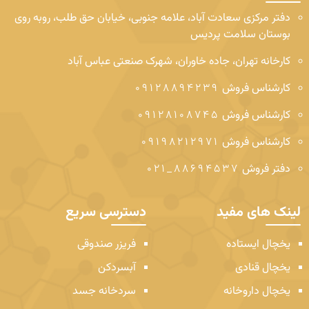
دفتر مرکزی
سعادت آباد، علامه جنوبی، خیابان حق طلب، روبه روی
بوستان سلامت پردیس
کارخانه
تهران، جاده خاوران، شهرک صنعتی عباس آباد
کارشناس فروش
09128894239
کارشناس فروش
09128108745
کارشناس فروش
09198212971
دفتر فروش
88694537_021
لینک های مفید
دسترسی سریع
یخچال ایستاده
فریزر صندوقی
یخچال قنادی
آبسردکن
یخچال داروخانه
سردخانه جسد