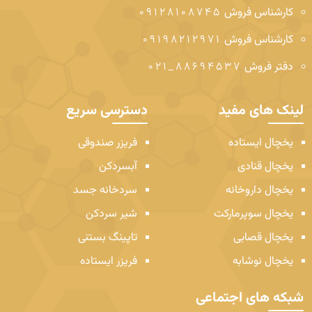
کارشناس فروش
09128108745
کارشناس فروش
09198212971
دفتر فروش
88694537_021
لینک های مفید
دسترسی سریع
یخچال ایستاده
فریزر صندوقی
یخچال قنادی
آبسردکن
یخچال داروخانه
سردخانه جسد
یخچال سوپرمارکت
شیر سردکن
یخچال قصابی
تاپینگ بستنی
یخچال نوشابه
فریزر ایستاده
شبکه های اجتماعی