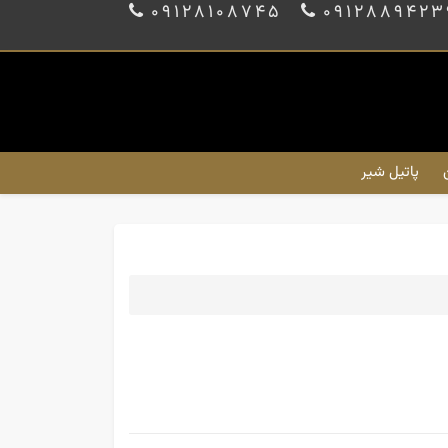
09128108745
0912889423
پاتیل شیر