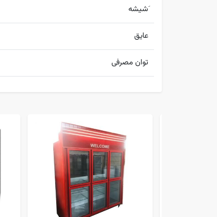
َشیشه
عایق
توان مصرفی