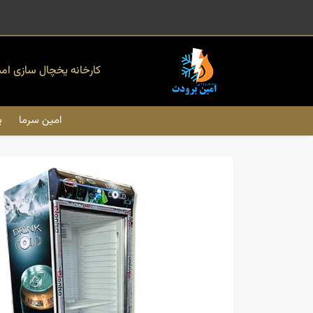
کارخانه یخچال سازی ام
امین سرما
ی