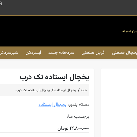
9
ین سرما
خچال صنعتی
فریزر صنعتی
سردخانه جسد
آبسردکن
شیرسردکن
یخچال ایستاده تک درب
خانه
یخچال ایستاده
یخچال ایستاده تک درب
دسته بندی:
یخچال ایستاده
برچسب ها:
14,800,000 تومان