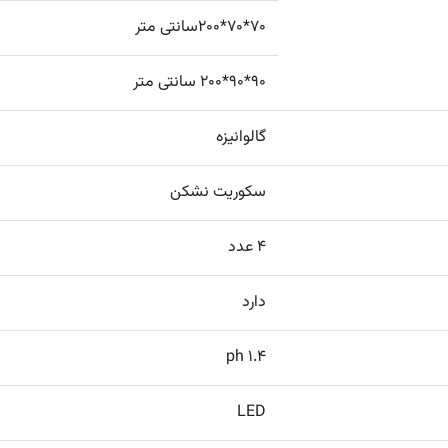
70*70*200سانتی متر
90*90*200 سانتی متر
گالوانیزه
سکوریت نشکن
4 عدد
دارد
1.4 ph
LED