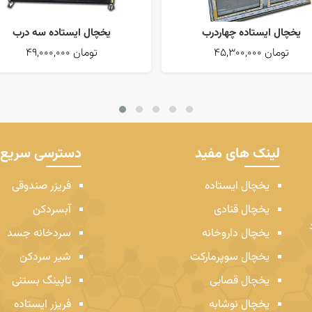
یخچال ایستاده چهاردرب
یخچال ایستاده سه درب
45,300,000 تومان
49,000,000 تومان
لینک های مفید
دسترسی سریع
یخچال ایستاده
فریزر صندوقی
یخچال قنادی
آبسردکن
یخچال داروخانه
سردخانه جسد
یخچال سوپرمارکت
شیر سردکن
یخچال قصابی
تاپینگ بستنی
یخچال نوشابه
فریزر ایستاده