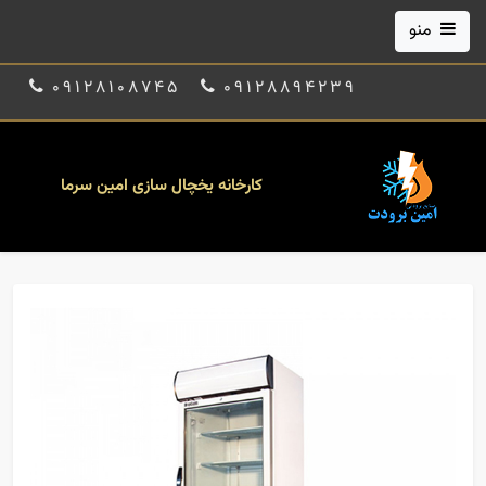
منو
09128108745
09128894239
کارخانه یخچال سازی امین سرما