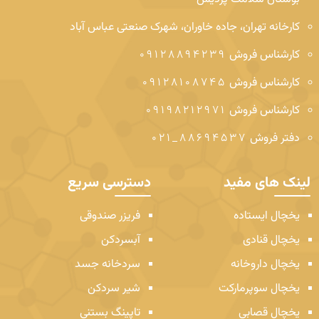
کارخانه
تهران، جاده خاوران، شهرک صنعتی عباس آباد
کارشناس فروش
09128894239
کارشناس فروش
09128108745
کارشناس فروش
09198212971
دفتر فروش
88694537_021
لینک های مفید
دسترسی سریع
یخچال ایستاده
فریزر صندوقی
یخچال قنادی
آبسردکن
یخچال داروخانه
سردخانه جسد
یخچال سوپرمارکت
شیر سردکن
یخچال قصابی
تاپینگ بستنی